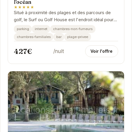
l'océan
★★★★★
Situé à proximité des plages et des parcours de
golf, le Surf ou Golf House est l'endroit idéal pour
des vacances relaxantes et sportives. Avec...
parking
internet
chambres-non-fumeurs
chambres-familiales
bar
plage-privee
427€
/nuit
Voir l'offre