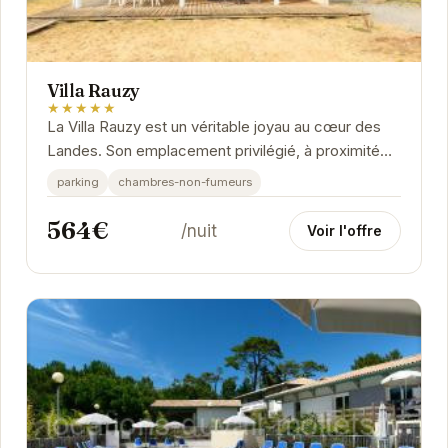
Villa Rauzy
★★★★★
La Villa Rauzy est un véritable joyau au cœur des
Landes. Son emplacement privilégié, à proximité
des plages et des forêts, en fait un lieu de...
parking
chambres-non-fumeurs
564€
/nuit
Voir l'offre