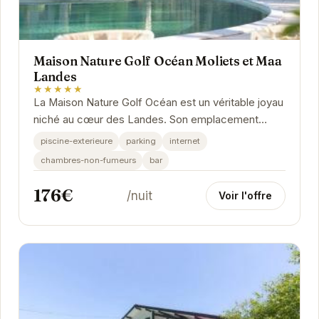
Maison Nature Golf Océan Moliets et Maa
Landes
★★★★★
La Maison Nature Golf Océan est un véritable joyau
niché au cœur des Landes. Son emplacement
privilégié, à proximité des plages et du golf,...
piscine-exterieure
parking
internet
chambres-non-fumeurs
bar
176€
/nuit
Voir l'offre