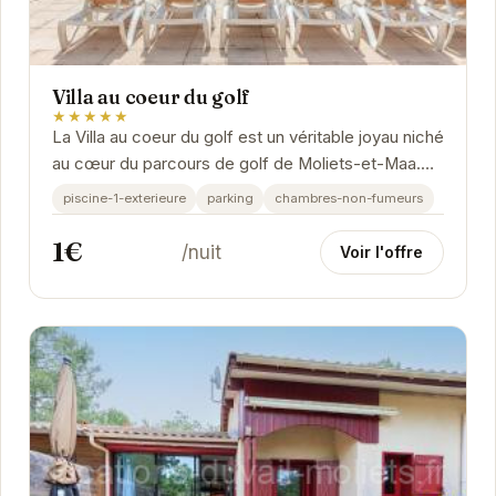
Villa au coeur du golf
★★★★★
La Villa au coeur du golf est un véritable joyau niché
au cœur du parcours de golf de Moliets-et-Maa.
Avec son emplacement privilégié, elle...
piscine-1-exterieure
parking
chambres-non-fumeurs
1€
/nuit
Voir l'offre