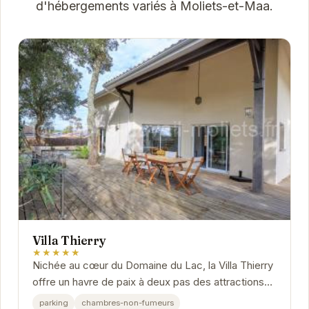
d'hébergements variés à Moliets-et-Maa.
Villa Thierry
★★★★★
Nichée au cœur du Domaine du Lac, la Villa Thierry
offre un havre de paix à deux pas des attractions
de Moliets-et-Maa. Son architecture...
parking
chambres-non-fumeurs