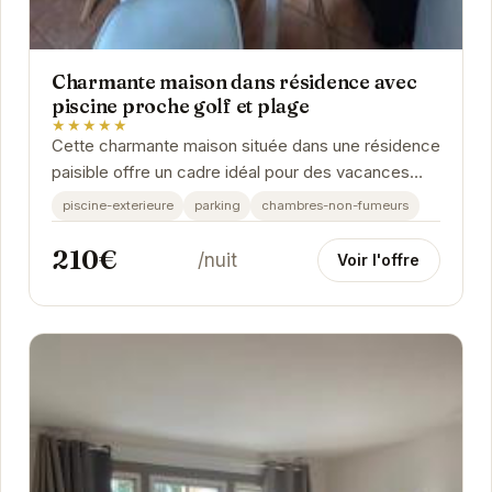
Charmante maison dans résidence avec
piscine proche golf et plage
★★★★★
Cette charmante maison située dans une résidence
paisible offre un cadre idéal pour des vacances
relaxantes. Profitez de la piscine, de la...
piscine-exterieure
parking
chambres-non-fumeurs
210€
/nuit
Voir l'offre