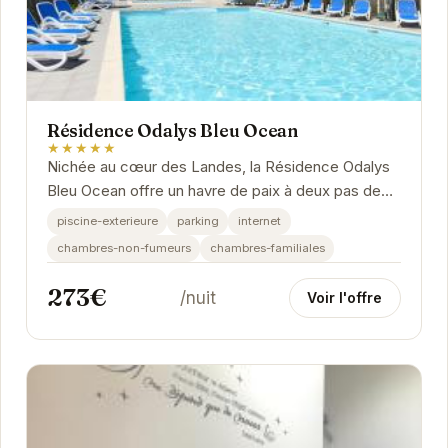
Résidence Odalys Bleu Ocean
★★★★★
Nichée au cœur des Landes, la Résidence Odalys
Bleu Ocean offre un havre de paix à deux pas de
l'océan. Ses appartements spacieux et...
piscine-exterieure
parking
internet
chambres-non-fumeurs
chambres-familiales
273€
/nuit
Voir l'offre