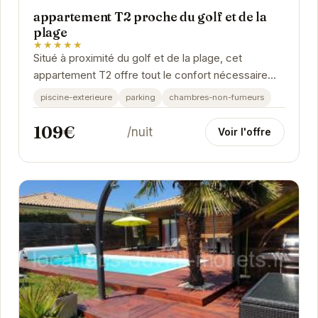
appartement T2 proche du golf et de la
plage
★★★★★
Situé à proximité du golf et de la plage, cet
appartement T2 offre tout le confort nécessaire
pour un séjour agréable. Lumineux et spacieux, il...
piscine-exterieure
parking
chambres-non-fumeurs
109€
/nuit
Voir l'offre