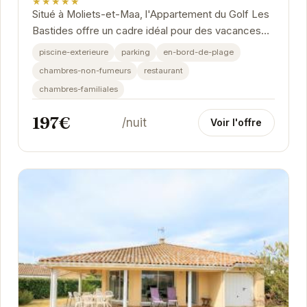
★★★★★
Situé à Moliets-et-Maa, l'Appartement du Golf Les
Bastides offre un cadre idéal pour des vacances
relaxantes. Avec sa piscine extérieure, son...
piscine-exterieure
parking
en-bord-de-plage
chambres-non-fumeurs
restaurant
chambres-familiales
197€
/nuit
Voir l'offre