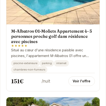
M-Albatros 01-Moliets Appartement 4- 5
personnes proche golf dans résidence
avec piscines
★★★★★
Situé au cœur d'une résidence paisible avec
piscines, l'appartement M-Albatros 01 offre un
cadre idéal pour des vacances golf. Proche du...
piscine-exterieure
parking
internet
chambres-non-fumeurs
151€
/nuit
Voir l'offre