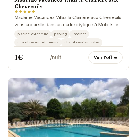
Chevreuils
★★★★★
Madame Vacances Villas la Clairière aux Chevreuils
vous accueille dans un cadre idyllique à Moliets-et-
Maa. Profitez du calme et de la...
piscine-exterieure
parking
internet
chambres-non-fumeurs
chambres-familiales
1€
/nuit
Voir l'offre