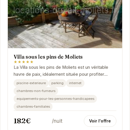
Villa sous les pins de Moliets
★★★★★
La Villa sous les pins de Moliets est un véritable
havre de paix, idéalement située pour profiter
pleinement des attraits de la région. Avec sa...
piscine-exterieure
parking
internet
chambres-non-fumeurs
equipements-pour-les-personnes-handicapees
chambres-familiales
182€
/nuit
Voir l'offre