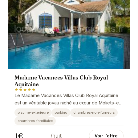
Madame Vacances Villas Club Royal
Aquitaine
★★★★★
Le Madame Vacances Villas Club Royal Aquitaine
est un véritable joyau niché au cœur de Moliets-et-
Maa. Offrant un cadre idyllique, cet hôtel est...
piscine-exterieure
parking
chambres-non-fumeurs
chambres-familiales
1€
/nuit
Voir l'offre