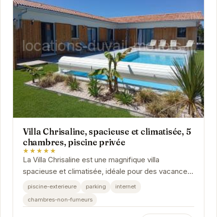
Villa Chrisaline, spacieuse et climatisée, 5
chambres, piscine privée
★★★★★
La Villa Chrisaline est une magnifique villa
spacieuse et climatisée, idéale pour des vacances
en famille ou entre amis. Avec ses 5 chambres,
piscine-exterieure
parking
internet
elle...
chambres-non-fumeurs