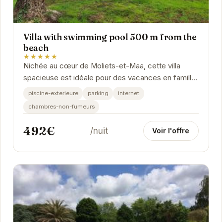
Villa with swimming pool 500 m from the
beach
★★★★★
Nichée au cœur de Moliets-et-Maa, cette villa
spacieuse est idéale pour des vacances en famille
ou entre amis. Avec sa piscine privée, vous...
piscine-exterieure
parking
internet
chambres-non-fumeurs
492€
/nuit
Voir l'offre