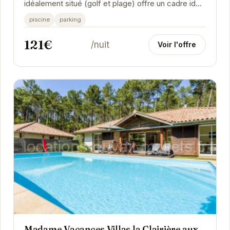
idéalement situé (golf et plage) offre un cadre idéal
pour des vacances relaxantes. Proche des
piscine
parking
plages...
121€
/nuit
Voir l'offre
Madame Vacances Villas la Clairière aux