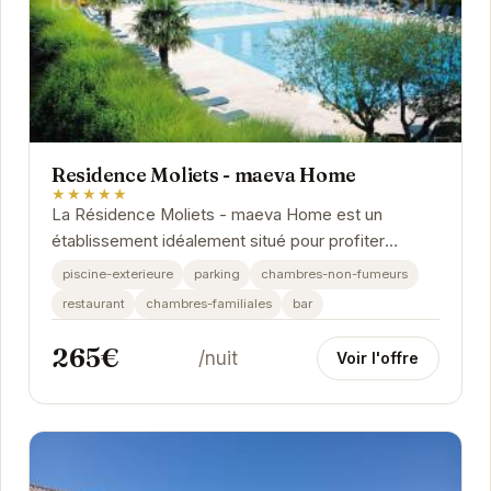
Residence Moliets - maeva Home
★★★★★
La Résidence Moliets - maeva Home est un
établissement idéalement situé pour profiter
pleinement des attraits de Moliets-et-Maa. Avec
piscine-exterieure
parking
chambres-non-fumeurs
une note de...
restaurant
chambres-familiales
bar
265€
/nuit
Voir l'offre