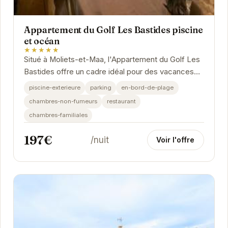
Appartement du Golf Les Bastides piscine
et océan
★★★★★
Situé à Moliets-et-Maa, l'Appartement du Golf Les
Bastides offre un cadre idéal pour des vacances
relaxantes. Avec sa piscine extérieure, son...
piscine-exterieure
parking
en-bord-de-plage
chambres-non-fumeurs
restaurant
chambres-familiales
197€
/nuit
Voir l'offre