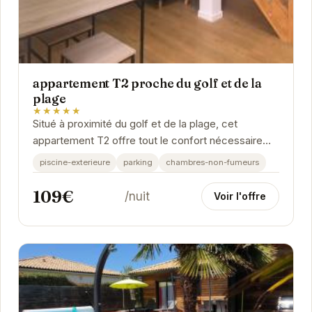
appartement T2 proche du golf et de la
plage
★★★★★
Situé à proximité du golf et de la plage, cet
appartement T2 offre tout le confort nécessaire
pour un séjour agréable. Lumineux et spacieux, il...
piscine-exterieure
parking
chambres-non-fumeurs
109€
/nuit
Voir l'offre