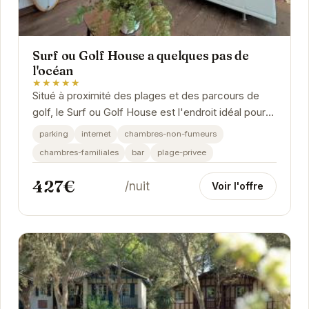
Surf ou Golf House a quelques pas de
l'océan
★★★★★
Situé à proximité des plages et des parcours de
golf, le Surf ou Golf House est l'endroit idéal pour
des vacances relaxantes et sportives. Avec...
parking
internet
chambres-non-fumeurs
chambres-familiales
bar
plage-privee
427€
/nuit
Voir l'offre