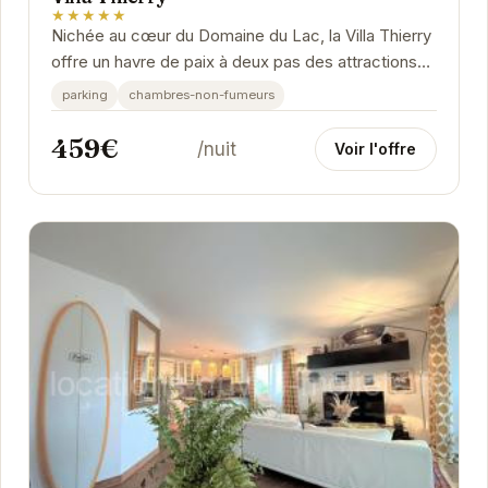
★★★★★
Nichée au cœur du Domaine du Lac, la Villa Thierry
offre un havre de paix à deux pas des attractions
de Moliets-et-Maa. Son architecture...
parking
chambres-non-fumeurs
459€
/nuit
Voir l'offre