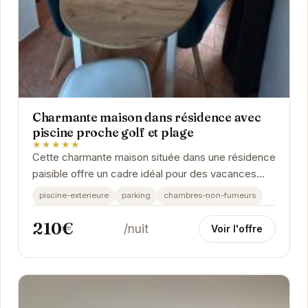
Charmante maison dans résidence avec
piscine proche golf et plage
★★★★★
Cette charmante maison située dans une résidence
paisible offre un cadre idéal pour des vacances
relaxantes. Profitez de la piscine, de la...
piscine-exterieure
parking
chambres-non-fumeurs
210€
/nuit
Voir l'offre