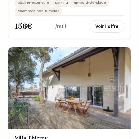
plage et du golf, il est parfait pour les...
piscine-exterieure
parking
en-bord-de-plage
chambres-non-fumeurs
156€
/nuit
Voir l'offre
Villa Thierry