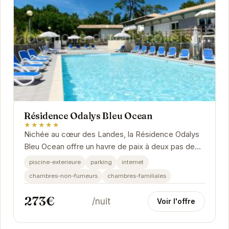
Résidence Odalys Bleu Ocean
★★★★★
Nichée au cœur des Landes, la Résidence Odalys
Bleu Ocean offre un havre de paix à deux pas de
l'océan. Ses appartements spacieux et...
piscine-exterieure
parking
internet
chambres-non-fumeurs
chambres-familiales
273€
/nuit
Voir l'offre