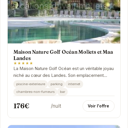
Maison Nature Golf Océan Moliets et Maa
Landes
★★★★★
La Maison Nature Golf Océan est un véritable joyau
niché au cœur des Landes. Son emplacement
privilégié, à proximité des plages et du golf,...
piscine-exterieure
parking
internet
chambres-non-fumeurs
bar
176€
/nuit
Voir l'offre