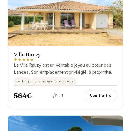
Villa Rauzy
★★★★★
La Villa Rauzy est un véritable joyau au cœur des
Landes. Son emplacement privilégié, à proximité
des plages et des forêts, en fait un lieu de...
parking
chambres-non-fumeurs
564€
/nuit
Voir l'offre