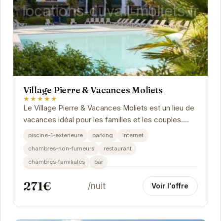
Village Pierre & Vacances Moliets
★★★★★
Le Village Pierre & Vacances Moliets est un lieu de
vacances idéal pour les familles et les couples.
Avec ses nombreuses activités et son...
piscine-1-exterieure
parking
internet
chambres-non-fumeurs
restaurant
chambres-familiales
bar
271€
/nuit
Voir l'offre