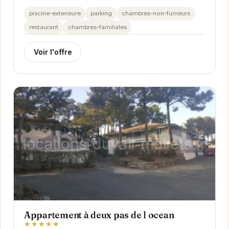
atmosphère chaleureuse et ses équipements de
piscine-exterieure
parking
chambres-non-fumeurs
qualité...
restaurant
chambres-familiales
Voir l'offre
Appartement à deux pas de l ocean
★★★★★