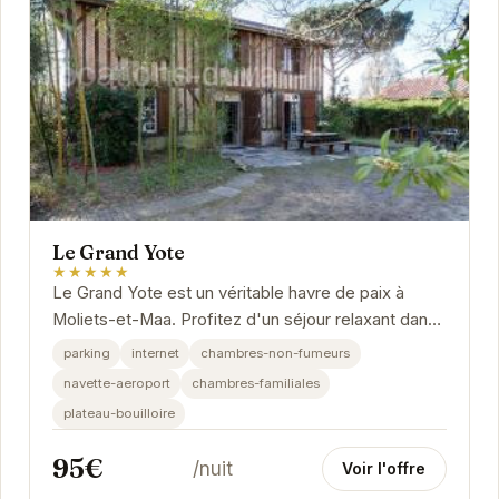
Le Grand Yote
★★★★★
Le Grand Yote est un véritable havre de paix à
Moliets-et-Maa. Profitez d'un séjour relaxant dans
cet hôtel confortable et convivial.
parking
internet
chambres-non-fumeurs
navette-aeroport
chambres-familiales
plateau-bouilloire
95€
/nuit
Voir l'offre