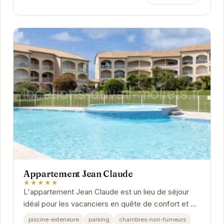
Appartement Jean Claude
★★★★★
L'appartement Jean Claude est un lieu de séjour
idéal pour les vacanciers en quête de confort et de
tranquillité. Situé dans un cadre paisible,...
piscine-exterieure
parking
chambres-non-fumeurs