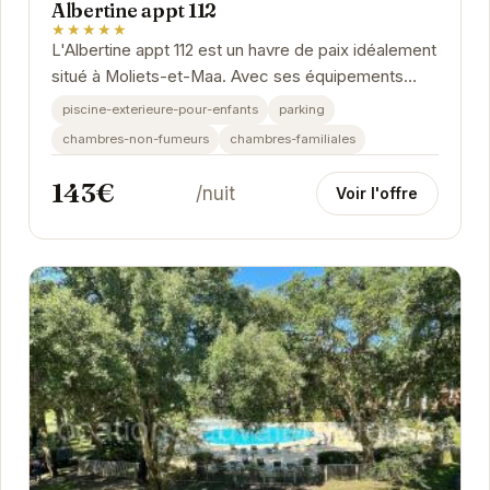
Albertine appt 112
★★★★★
L'Albertine appt 112 est un havre de paix idéalement
situé à Moliets-et-Maa. Avec ses équipements
modernes, notamment une piscine extérieure...
piscine-exterieure-pour-enfants
parking
chambres-non-fumeurs
chambres-familiales
143€
/nuit
Voir l'offre