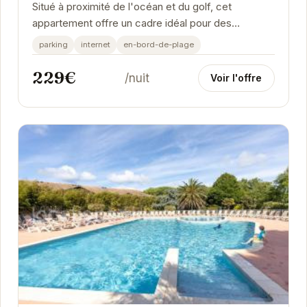
Situé à proximité de l'océan et du golf, cet
appartement offre un cadre idéal pour des
vacances relaxantes. Profitez du confort et de la...
parking
internet
en-bord-de-plage
229€
/nuit
Voir l'offre