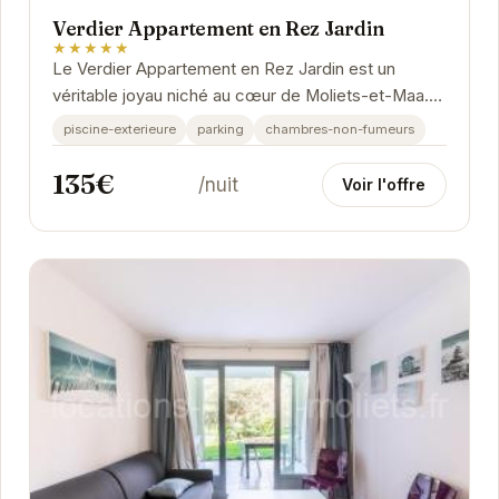
Verdier Appartement en Rez Jardin
★★★★★
Le Verdier Appartement en Rez Jardin est un
véritable joyau niché au cœur de Moliets-et-Maa.
Offrant un cadre idyllique pour des vacances...
piscine-exterieure
parking
chambres-non-fumeurs
135€
/nuit
Voir l'offre