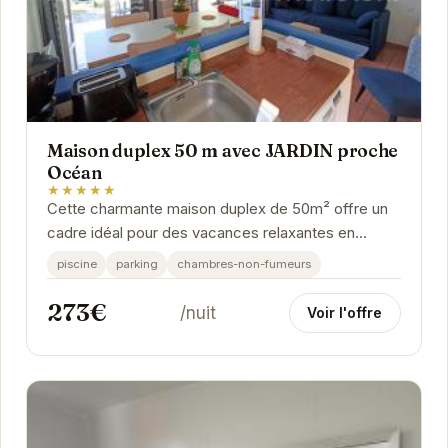
Maison duplex 50 m avec JARDIN proche
Océan
★★★★★
Cette charmante maison duplex de 50m² offre un
cadre idéal pour des vacances relaxantes en
famille ou entre amis. Située à proximité de...
piscine
parking
chambres-non-fumeurs
273€
/nuit
Voir l'offre