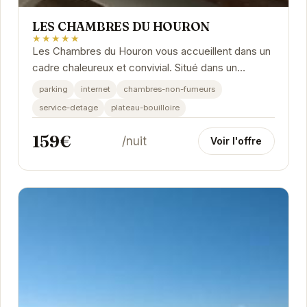
LES CHAMBRES DU HOURON
★★★★★
Les Chambres du Houron vous accueillent dans un
cadre chaleureux et convivial. Situé dans un
quartier calme, l'établissement propose des
parking
internet
chambres-non-fumeurs
chambres...
service-detage
plateau-bouilloire
159€
/nuit
Voir l'offre