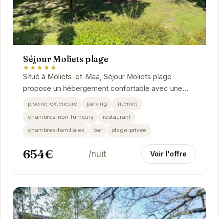
Séjour Moliets plage
★★★★★
Situé à Moliets-et-Maa, Séjour Moliets plage
propose un hébergement confortable avec une
variété d'équipements pour un séjour agréable....
piscine-exterieure
parking
internet
chambres-non-fumeurs
restaurant
chambres-familiales
bar
plage-privee
654€
/nuit
Voir l'offre