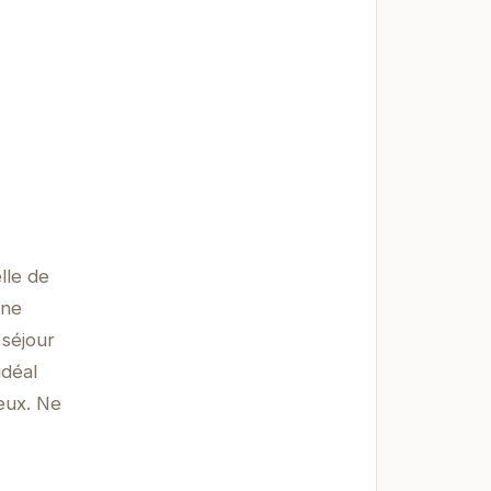
lle de
une
 séjour
idéal
eux. Ne