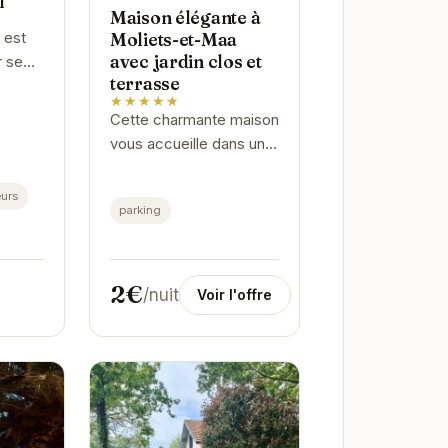
l
Maison élégante à
 est
Moliets-et-Maa
avec jardin clos et
r se
terrasse
iter
★★★★★
s
Cette charmante maison
on
vous accueille dans un
euse
cadre paisible et
...
élégant. Le jardin clos
urs
parking
offre un espace
sécurisé pour les
enfants et les animaux...
2€
/nuit
Voir l'offre