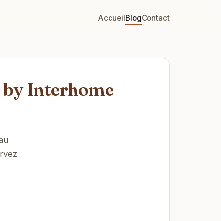
Accueil
Blog
Contact
 by Interhome
 au
ervez