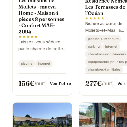
Les maisons de
Résidence Némé
Moliets - maeva
Les Terrasses de
Home - Maison 4
l'Océan
★★★★★
pièces 8 personnes
Nichée au cœur de
- Confort MAE-
Moliets-et-Maa, la
2094
★★★★★
Résidence Néméa L
piscine-1-interieure
Laissez-vous séduire
Terrasses de l'Océa
parking
internet
par le charme de cette
offre un havre de pai
chambres-non-fumeurs
maison spacieuse et
idéal pour des vacan
confortable. Idéalement
equipements-pour-les-
piscine
internet
en famille ou...
située à Moliets-et-Maa,
chambres-familiales
elle offre un accès
156€
277€
facile aux...
/nuit
/nuit
Voir l'offre
Voir 