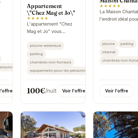
Maison Chanta
a
Appartement
★★★★★
La Maison Chantal
\"Chez Mag et Jo\"
★★★★★
l'endroit idéal pou
L'appartement "Chez
ressourcer et prof
Mag et Jo" vous
pleinement de vo
accueille dans un cadre
es
vacances. Avec s
piscine
parking
chaleureux et convivial.
piscine-exterieure
n
ambiance chaleur
internet
Profitez d'un séjour
parking
x
et conviviale, vous
relaxant à proximité des
chambres-non-fume
ces
chambres-non-fumeurs
personnes-handicapees
plus belles...
equipements-pour-les-personnes-handicapees
100€
/nuit
Voir l'offre
l'offre
Voir l'offre