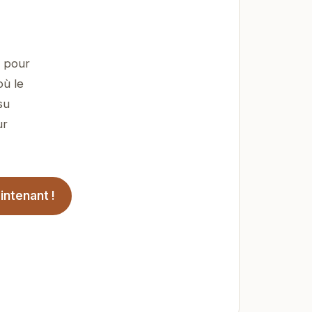
u pour
où le
su
ur
ntenant !