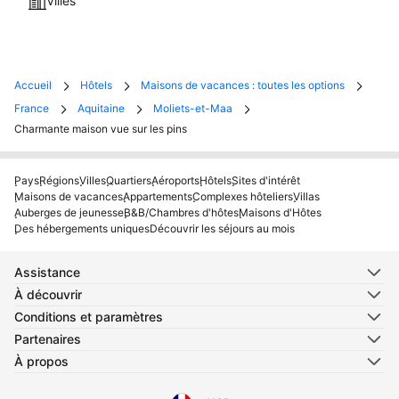
Villes
Accueil
Hôtels
Maisons de vacances : toutes les options
France
Aquitaine
Moliets-et-Maa
Charmante maison vue sur les pins
Pays
Régions
Villes
Quartiers
Aéroports
Hôtels
Sites d'intérêt
Maisons de vacances
Appartements
Complexes hôteliers
Villas
Auberges de jeunesse
B&B/Chambres d'hôtes
Maisons d'Hôtes
Des hébergements uniques
Découvrir les séjours au mois
Assistance
À découvrir
Conditions et paramètres
Partenaires
À propos