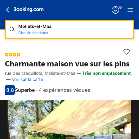
Moliets-et-Maa
Choisir des dates
Charmante maison vue sur les pins
rue des craquillots, Moliets-et-Maa
—
Très bon emplacement
Accès rapides
Aller à la description
Aller aux équipements
Aller aux hébergements
Aller aux conditions
—
Voir sur la carte
8,8
Superbe
·
4 expériences vécues
Avec une note de 8.8
superbe