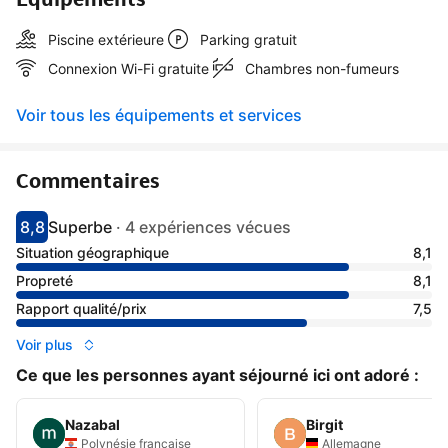
Piscine extérieure
Parking gratuit
Connexion Wi-Fi gratuite
Chambres non-fumeurs
Voir tous les équipements et services
Commentaires
8,8
Superbe
·
4 expériences vécues
Avec une note de 8.8
superbe
Situation géographique
8,1
Propreté
8,1
Rapport qualité/prix
7,5
Voir plus
Ce que les personnes ayant séjourné ici ont adoré :
Nazabal
Birgit
Polynésie française
Allemagne