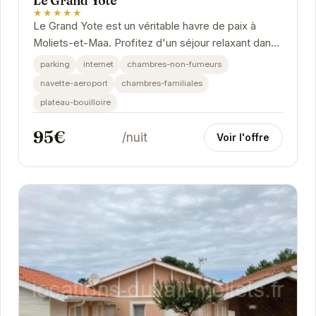
Le Grand Yote
★★★★★
Le Grand Yote est un véritable havre de paix à
Moliets-et-Maa. Profitez d'un séjour relaxant dans
cet hôtel confortable et convivial.
parking
internet
chambres-non-fumeurs
navette-aeroport
chambres-familiales
plateau-bouilloire
95€
/nuit
Voir l'offre