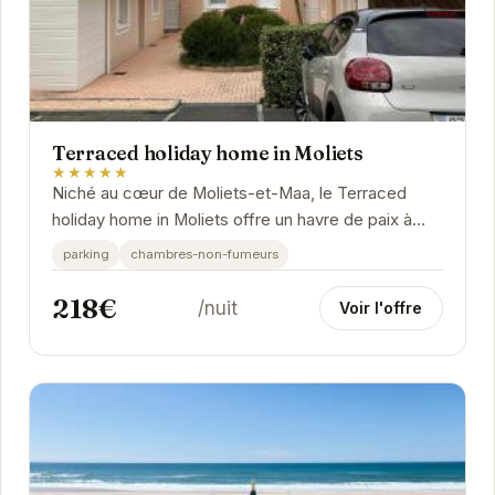
Terraced holiday home in Moliets
★★★★★
Niché au cœur de Moliets-et-Maa, le Terraced
holiday home in Moliets offre un havre de paix à
ses visiteurs. Avec ses équipements modernes et
parking
chambres-non-fumeurs
son...
218€
/nuit
Voir l'offre