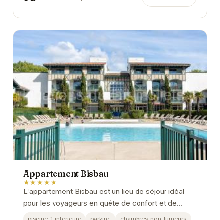
Appartement Bisbau
★★★★★
L'appartement Bisbau est un lieu de séjour idéal
pour les voyageurs en quête de confort et de
tranquillité. Situé dans un cadre paisible, il...
piscine-1-interieure
parking
chambres-non-fumeurs