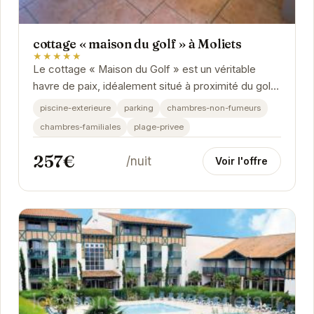
cottage « maison du golf » à Moliets
★★★★★
Le cottage « Maison du Golf » est un véritable
havre de paix, idéalement situé à proximité du golf
de Moliets. Avec ses équipements modernes...
piscine-exterieure
parking
chambres-non-fumeurs
chambres-familiales
plage-privee
257€
/nuit
Voir l'offre