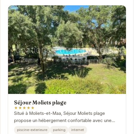
Séjour Moliets plage
★★★★★
Situé à Moliets-et-Maa, Séjour Moliets plage
propose un hébergement confortable avec une
variété d'équipements pour un séjour agréable....
piscine-exterieure
parking
internet