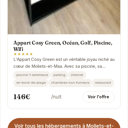
Appart Cosy Green, Océan, Golf, Piscine,
Wifi
★★★★★
L'Appart Cosy Green est un véritable joyau niché au
cœur de Moliets-et-Maa. Avec sa piscine, sa
proximité avec l'océan et le golf, et son...
piscine-1-exterieure
parking
internet
en-bord-de-plage
chambres-non-fumeurs
restaurant
146€
/nuit
Voir l'offre
Voir tous les hébergements à Moliets-et-