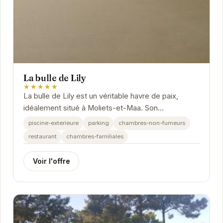
La bulle de Lily
★★★★★
La bulle de Lily est un véritable havre de paix,
idéalement situé à Moliets-et-Maa. Son
atmosphère chaleureuse et ses équipements de
piscine-exterieure
parking
chambres-non-fumeurs
qualité...
restaurant
chambres-familiales
Voir l'offre