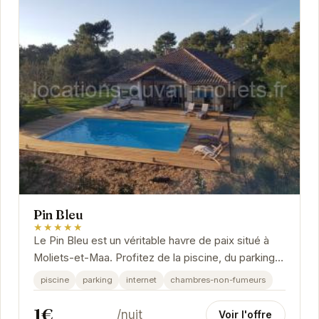
Pin Bleu
★★★★★
Le Pin Bleu est un véritable havre de paix situé à
Moliets-et-Maa. Profitez de la piscine, du parking
et de l'internet haut débit. Les chambres...
piscine
parking
internet
chambres-non-fumeurs
1€
/nuit
Voir l'offre