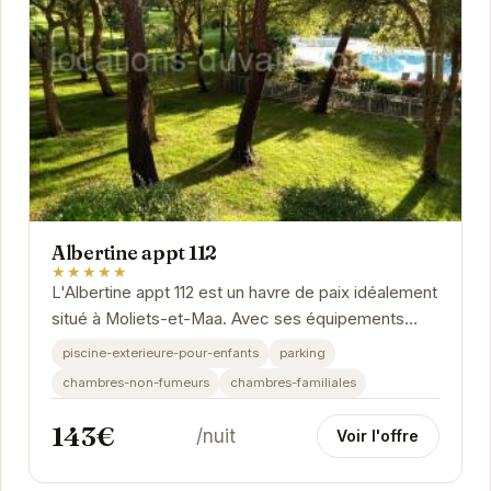
Albertine appt 112
★★★★★
L'Albertine appt 112 est un havre de paix idéalement
situé à Moliets-et-Maa. Avec ses équipements
modernes, notamment une piscine extérieure...
piscine-exterieure-pour-enfants
parking
chambres-non-fumeurs
chambres-familiales
143€
/nuit
Voir l'offre