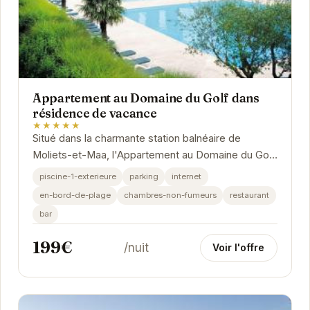
Appartement au Domaine du Golf dans
résidence de vacance
★★★★★
Situé dans la charmante station balnéaire de
Moliets-et-Maa, l'Appartement au Domaine du Golf
offre un hébergement confortable et élégant au...
piscine-1-exterieure
parking
internet
en-bord-de-plage
chambres-non-fumeurs
restaurant
bar
199€
/nuit
Voir l'offre