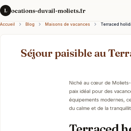
ocations-duvail-moliets.fr
L
Accueil
Blog
Maisons de vacances
Terraced holid
Séjour paisible au Ter
Niché au cœur de Moliets-e
paix idéal pour des vacan
équipements modernes, cet
du calme et de la tranquil
Terraced h