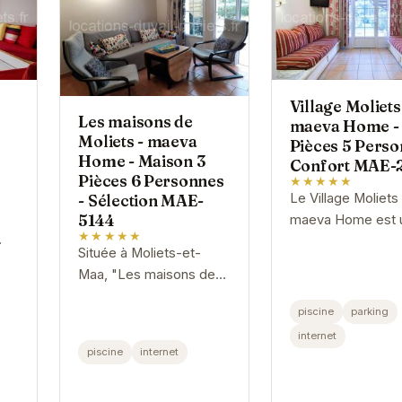
Village Moliets
Les maisons de
maeva Home -
Moliets - maeva
Pièces 5 Pers
Home - Maison 3
Confort MAE-
Pièces 6 Personnes
★★★★★
Le Village Moliets
- Sélection MAE-
5144
maeva Home est u
★★★★★
de vacances idéal
Située à Moliets-et-
se ressourcer et p
Maa, "Les maisons de
es
du calme de la na
Moliets - maeva Home"
environnante.
piscine
parking
propose un
internet
hébergement spacieux
piscine
internet
et confortable pour 6
personnes. Idéale pour