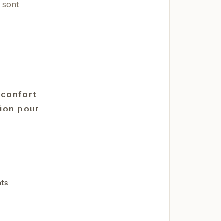
 sont
e confort
tion pour
nts