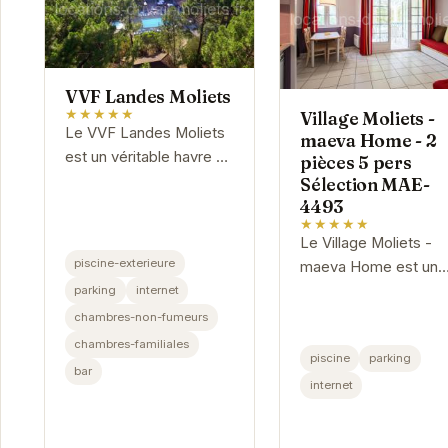
VVF Landes Moliets
★★★★★
Village Moliets -
Le VVF Landes Moliets
maeva Home - 2
est un véritable havre de
pièces 5 pers
paix niché au cœur de la
Sélection MAE-
4493
pinède landaise, à
★★★★★
proximité des plages de
Le Village Moliets -
Moliets-et-Maa. Il
piscine-exterieure
maeva Home est un
propose...
choix idéal pour les
parking
internet
familles et les group
chambres-non-fumeurs
d'amis cherchant un
chambres-familiales
piscine
parking
hébergement
bar
confortable et bien
internet
équipé à...