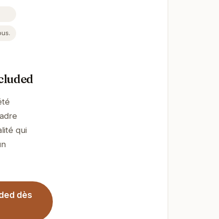
ous.
cluded
été
cadre
ité qui
un
uded dès