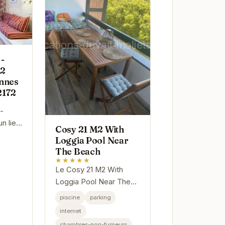
 -
 2
onnes
2172
 -
n lieu
Cosy 21 M2 With
 pour
Loggia Pool Near
rofiter
The Beach
ture
★★★★★
Le Cosy 21 M2 With
Loggia Pool Near The
Beach est un
piscine
parking
appartement idéalement
internet
situé pour profiter
chambres-non-fumeurs