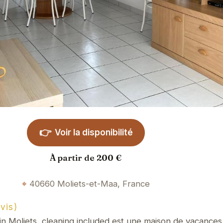
👉
Voir la disponibilité
À partir de 200 €
40660 Moliets-et-Maa, France
vis)
n Moliets, cleaning included est une maison de vacances