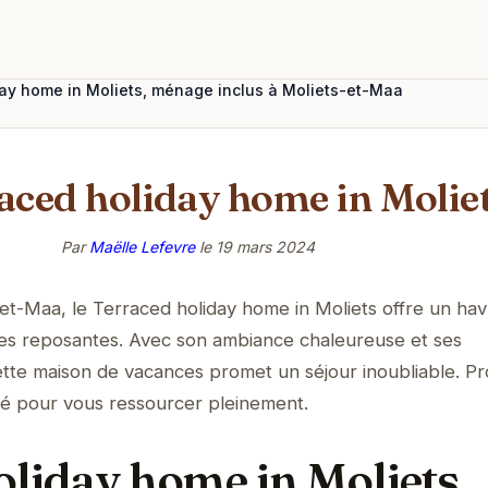
ay home in Moliets, ménage inclus à Moliets-et-Maa
raced holiday home in Molie
Par
Maëlle Lefevre
le
19 mars 2024
t-Maa, le Terraced holiday home in Moliets offre un ha
ces reposantes. Avec son ambiance chaleureuse et ses
te maison de vacances promet un séjour inoubliable. Pro
lité pour vous ressourcer pleinement.
oliday home in Moliets,