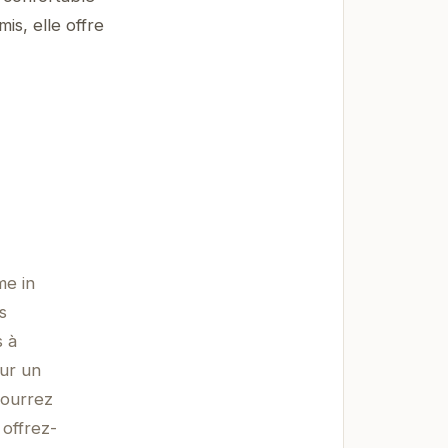
is, elle offre
me in
s
s à
our un
pourrez
offrez-