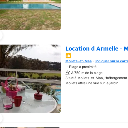
Location d Armelle - M
Une nouvelle fenêtre va s'o
Moliets-et-Maa
Indiquer sur la cart
Plage à proximité
À 750 m de la plage
Situé à Moliets-et-Maa, l’hébergement 
Moliets offre une vue sur le jardin.