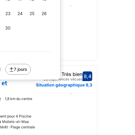
Choisir des dates
uée au milieu d'un
23
24
25
26
a forêt, à 350 mètres
ces les plus
30
7 jours
ement pour
Très bien
8,4
Avec une note de 8,4
26 expériences vécues
 et
Situation géographique
9,3
Choisir des dates
e
1,8 km du centre
uvrir
ent pour 4 Piscine
à Moliets-et-Maa
ntérêt : Plage centrale