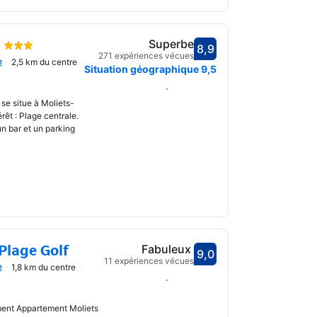
Superbe
8,9
Avec une note de 8,9
271 expériences vécues
e
2,5 km du centre
uvrir
Situation géographique
9,5
Choisir des dates
se situe à Moliets-
rêt : Plage centrale.
un bar et un parking
Plage Golf
Fabuleux
9,0
Avec une note de 9,0
11 expériences vécues
e
1,8 km du centre
uvrir
Choisir des dates
ement Appartement Moliets