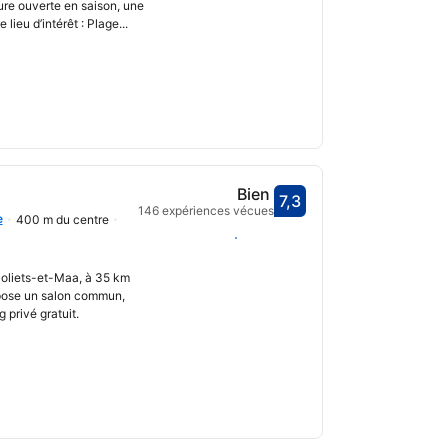
ure ouverte en saison, une
lieu d’intérêt : Plage...
Bien
7,3
Avec une note de 7,3
146 expériences vécues
e
400 m du centre
uvrir
Choisir des dates
Moliets-et-Maa, à 35 km
ropose un salon commun,
 privé gratuit.