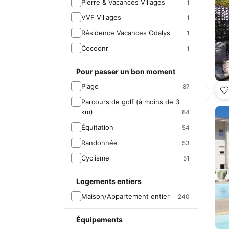
Pierre & Vacances Villages
1
VVF Villages
1
Résidence Vacances Odalys
1
Cocoonr
1
Pour passer un bon moment
Plage
87
Parcours de golf (à moins de 3
km)
84
Équitation
54
Randonnée
53
Cyclisme
51
Logements entiers
Maison/Appartement entier
240
Équipements