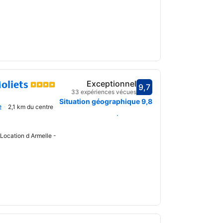
oliets
Exceptionnel
9,7
Avec une note de 9,7
33 expériences vécues
uvrir
Situation géographique
9,8
e
2,1 km du centre
Choisir des dates
Location d Armelle -