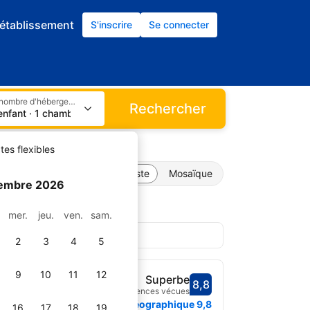
établissement
S'inscrire
Se connecter
Sélectionnez le nombre d'hébergements et de clients
Rechercher
 enfant · 1 chambre
tes flexibles
Liste
Mosaïque
embre 2026
.
mer.
jeu.
ven.
sam.
ments
2
3
4
5
9
10
11
12
u Ocean
Superbe
8,8
Avec une note de 8,8
50 expériences vécues
e
2,2 km du centre
uvrir
Situation géographique
9,8
16
17
18
19