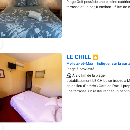
Plage Golf possède une piscine extérie
terrasse et un bar, à environ 1,6 km de ce 
LE CHILL
Moliets-et-Maa
Indiquer sur la cart
Une nouvelle fenêtre va s'o
Plage à proximité
À 2,6 km de la plage
L’établissement LE CHILL se trouve à 
de ce lieu d’intérêt : Gare de Dax. Il p
une terrasse, un restaurant et un parking