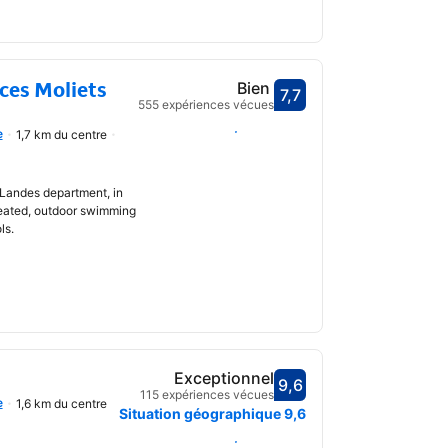
ces Moliets
Bien
7,7
Avec une note de 7,7
555 expériences vécues
uvrir
Choisir des dates
e
1,7 km du centre
e Landes department, in
 heated, outdoor swimming
ls.
Exceptionnel
9,6
Avec une note de 9,6
115 expériences vécues
e
1,6 km du centre
uvrir
Situation géographique
9,6
Choisir des dates