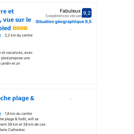
rre et
Fabuleux
9,2
Avec une note de 9,2
5 expériences vécues
 vue sur le
Situation géographique
9,5
pied
Choisir des dates
e
2,2 km du centre
uvrir
re et vacances, avec
 à pied propose une
 jardin et un
roche plage &
Choisir des dates
e
1,8 km du centre
uvrir
e plage & forêt, wifi se
ment 38 km et 38 km de ces
Marie Cathedral.