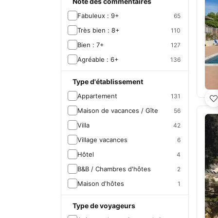
Note des commentaires
Fabuleux : 9+
65
Très bien : 8+
110
Bien : 7+
127
Agréable : 6+
136
Type d'établissement
Appartement
131
Maison de vacances / Gîte
56
Villa
42
Village vacances
6
Hôtel
4
B&B / Chambres d'hôtes
2
Maison d'hôtes
1
Type de voyageurs