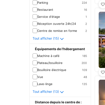
Parking
224
Restaurant
16
Service d'étage
1
Réception ouverte 24h/24
2
Centre de remise en forme
2
Tout afficher (15)
Équipements de l'hébergement
Machine à café
185
Plateau/bouilloire
200
Bouilloire électrique
109
Vue
48
Lave-linge
135
Tout afficher (13)
Distance depuis le centre de :