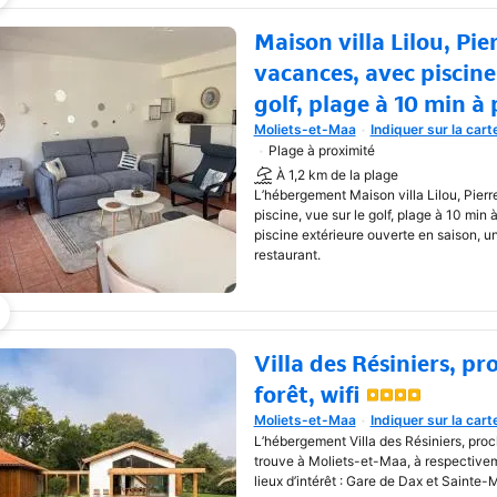
Maison villa Lilou, Pie
vacances, avec piscine,
golf, plage à 10 min à 
Moliets-et-Maa
Indiquer sur la cart
Une nouvelle fenêtre va s'o
Plage à proximité
À 1,2 km de la plage
L’hébergement Maison villa Lilou, Pier
piscine, vue sur le golf, plage à 10 min
piscine extérieure ouverte en saison, un
restaurant.
Villa des Résiniers, p
forêt, wifi
Moliets-et-Maa
Indiquer sur la cart
Une nouvelle fenêtre va s'o
L’hébergement Villa des Résiniers, proch
trouve à Moliets-et-Maa, à respective
lieux d’intérêt : Gare de Dax et Sainte-