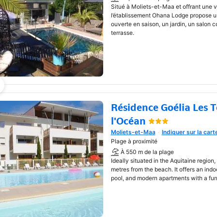
Situé à Moliets-et-Maa et offrant une vu
l’établissement Ohana Lodge propose un
ouverte en saison, un jardin, un salon
terrasse.
Résidence Goélia Les T
l'Océan
Moliets-et-Maa
Indiquer sur la cart
Une nouvelle fenêtre va s'o
Plage à proximité
À 550 m de la plage
Ideally situated in the Aquitaine region,
metres from the beach. It offers an in
pool, and modern apartments with a fur