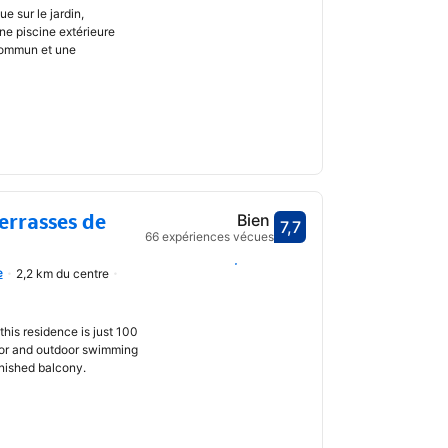
e sur le jardin,
e piscine extérieure
 commun et une
errasses de
Bien
7,7
Avec une note de 7,7
66 expériences vécues
Choisir des dates
e
2,2 km du centre
uvrir
 this residence is just 100
door and outdoor swimming
nished balcony.