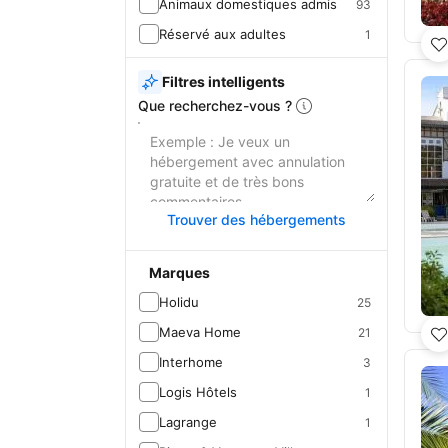
Animaux domestiques admis
93
Réservé aux adultes
1
Filtres intelligents
Que recherchez-vous ?
Trouver des hébergements
Marques
Holidu
25
Maeva Home
21
Interhome
3
Logis Hôtels
1
Lagrange
1