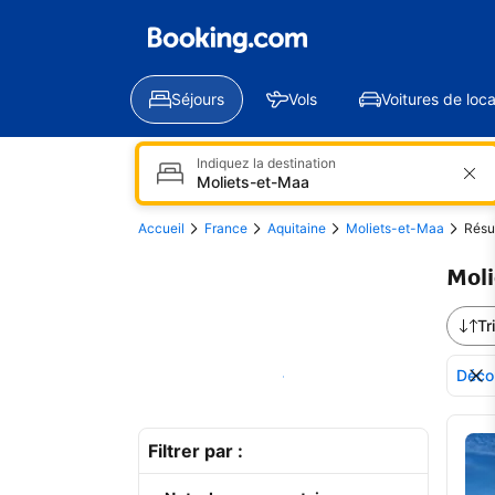
Séjours
Vols
Voitures de loca
Indiquez la destination
Accueil
France
Aquitaine
Moliets-et-Maa
Résu
Moli
Tr
Décou
Voir sur la carte
Voi
Filtrer par :