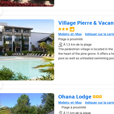
Village Pierre & Vacan
Une nouvelle fenêtre va s'o
Moliets-et-Maa
Indiquer sur la cart
Plage à proximité
À 1,3 km de la plage
The pedestrian village is located in th
the heart of the pine grove. It offers a
pool as well as unheated swimming poo
Ohana Lodge
Moliets-et-Maa
Indiquer sur la cart
Une nouvelle fenêtre va s'o
Plage à proximité
À 1,1 km de la plage