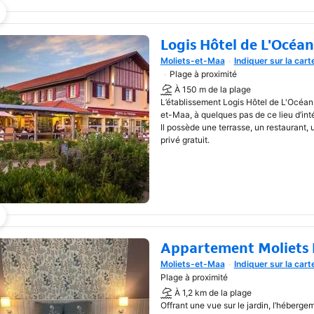
Logis Hôtel de L'Océan
Moliets-et-Maa
Indiquer sur la cart
Une nouvelle fenêtre va s'o
Plage à proximité
À 150 m de la plage
L’établissement Logis Hôtel de L'Océan 
et-Maa, à quelques pas de ce lieu d’inté
Il possède une terrasse, un restaurant, 
privé gratuit.
Appartement Moliets 
Moliets-et-Maa
Indiquer sur la cart
Une nouvelle fenêtre va s'o
Plage à proximité
À 1,2 km de la plage
Offrant une vue sur le jardin, l’héberg