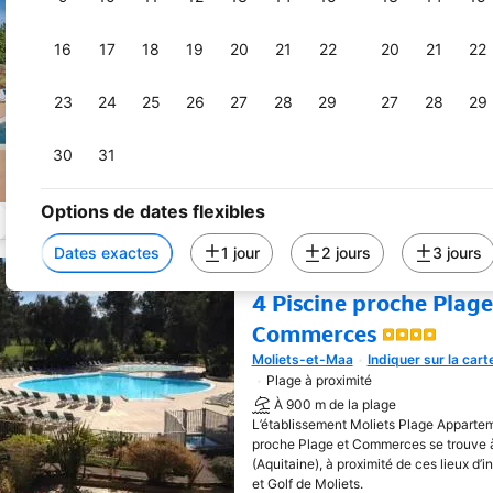
À 500 m de la plage
La Résidence Odalys Bleu Ocean est sit
16
17
18
19
20
21
22
20
21
22
parcours de golf à Moliets, à l'orée de l
de la plage et à 200 mètres des commer
23
24
25
26
27
28
29
27
28
29
proches.
30
31
Options de dates flexibles
Dates exactes
1 jour
2 jours
3 jours
Moliets Plage Appart
4 Piscine proche Plage
Commerces
Moliets-et-Maa
Indiquer sur la cart
Une nouvelle fenêtre va s'o
Plage à proximité
À 900 m de la plage
L’établissement Moliets Plage Appartem
proche Plage et Commerces se trouve 
(Aquitaine), à proximité de ces lieux d’i
et Golf de Moliets.