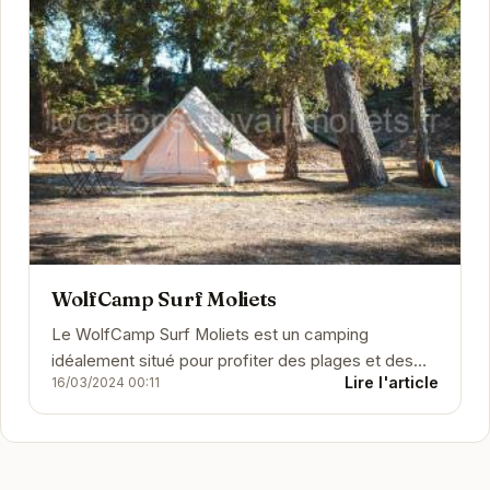
WolfCamp Surf Moliets
Le WolfCamp Surf Moliets est un camping
idéalement situé pour profiter des plages et des
Lire l'article
16/03/2024 00:11
vagues de Moliets-et-Maa. Il propose des
hébergements...