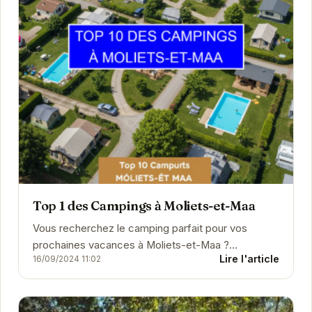
Top 1 des Campings à Moliets-et-Maa
Vous recherchez le camping parfait pour vos
prochaines vacances à Moliets-et-Maa ?
Lire l'article
16/09/2024 11:02
Découvrez notre sélection des meilleurs campings
dans cette charma...