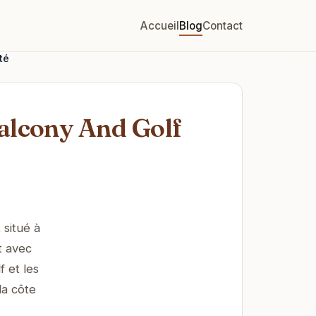
Accueil
Blog
Contact
té
alcony And Golf
situé à
t avec
 et les
la côte