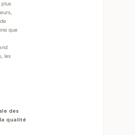
 plus
eurs,
 de
insi que
And
, les
ale des
la qualité