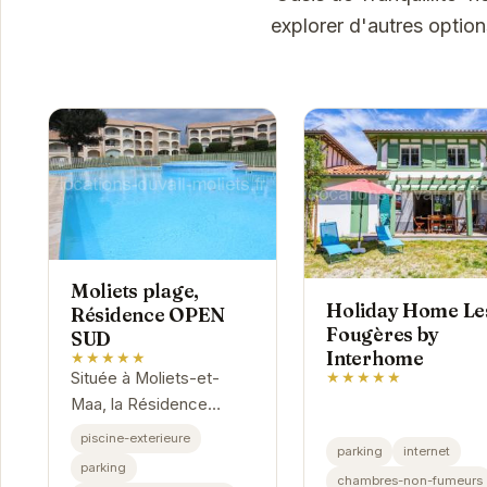
explorer d'autres optio
Moliets plage,
Holiday Home Le
Résidence OPEN
Fougères by
SUD
Interhome
★★★★★
★★★★★
Située à Moliets-et-
Maa, la Résidence
OPEN SUD offre un
piscine-exterieure
parking
internet
cadre idéal pour des
parking
chambres-non-fumeurs
vacances relaxantes.