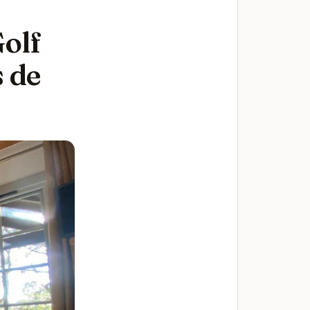
olf
s de