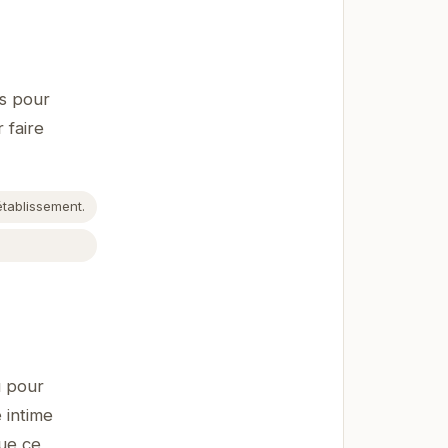
s pour
 faire
établissement.
.
u pour
 intime
Que ce