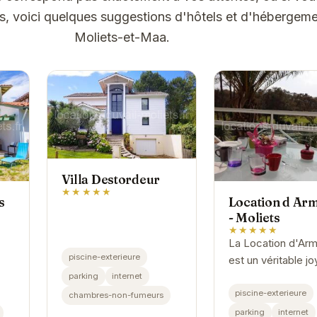
ns, voici quelques suggestions d'hôtels et d'hébergeme
Moliets-et-Maa.
Villa Destordeur
★★★★★
s
Location d Arm
- Moliets
★★★★★
La Location d'Arm
piscine-exterieure
est un véritable jo
Moliets-et-Maa. 
parking
internet
emplacement idéal
piscine-exterieure
chambres-non-fumeurs
proximité des pla
parking
internet