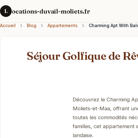
ocations-duvail-moliets.fr
L
Accueil
Blog
Appartements
Charming Apt With Balc
Séjour Golfique de R
Découvrez le Charming Apt
Moliets-et-Maa, offrant une
toutes les commodités néce
familles, cet appartement e
landaise.