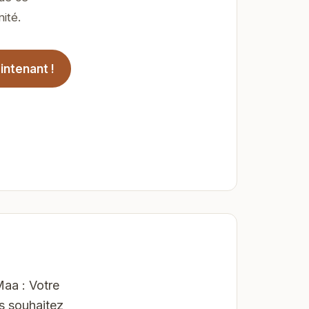
ité.
ntenant !
aa : Votre
s souhaitez