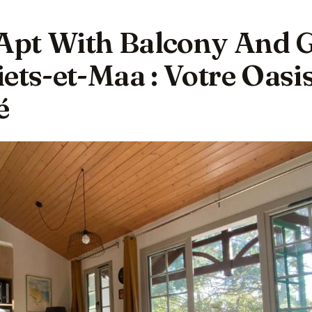
pt With Balcony And G
ets-et-Maa : Votre Oasi
é