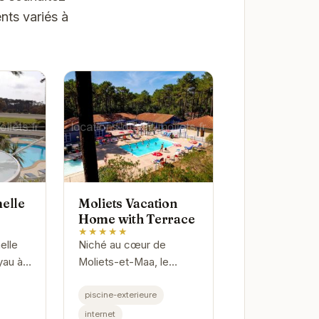
nts variés à
elle
Moliets Vacation
Home with Terrace
★★★★★
elle
Niché au cœur de
yau à
Moliets-et-Maa, le
Son
Moliets Vacation Home
, à
with Terrace offre un
piscine-exterieure
ges et
cadre idyllique pour des
internet