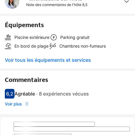
Note des commentaires de l'hôte
8,5
Équipements
Piscine extérieure
Parking gratuit
En bord de plage
Chambres non-fumeurs
Voir tous les équipements et services
Commentaires
6,2
Agréable
·
8 expériences vécues
Avec une note de 6.2
agréable
Voir plus