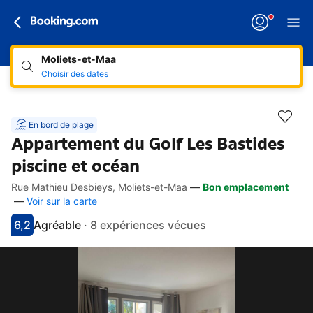
Moliets-et-Maa
Choisir des dates
En bord de plage
Appartement du Golf Les Bastides
piscine et océan
Rue Mathieu Desbieys, Moliets-et-Maa
—
Bon emplacement
Accès rapides
Aller à la description
Aller aux équipements
Aller aux hébergements
Aller aux conditions
—
Voir sur la carte
6,2
Agréable
·
8 expériences vécues
Avec une note de 6.2
agréable