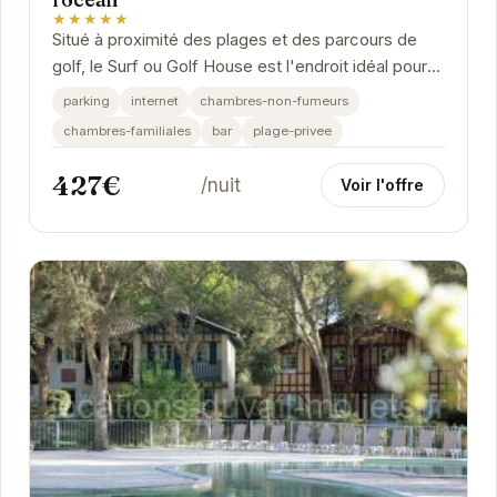
★★★★★
Situé à proximité des plages et des parcours de
golf, le Surf ou Golf House est l'endroit idéal pour
des vacances relaxantes et sportives. Avec...
parking
internet
chambres-non-fumeurs
chambres-familiales
bar
plage-privee
427€
/nuit
Voir l'offre