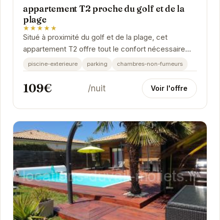
appartement T2 proche du golf et de la
plage
★★★★★
Situé à proximité du golf et de la plage, cet
appartement T2 offre tout le confort nécessaire
pour un séjour agréable. Lumineux et spacieux, il...
piscine-exterieure
parking
chambres-non-fumeurs
109€
/nuit
Voir l'offre