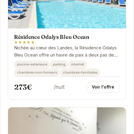
Résidence Odalys Bleu Ocean
★★★★★
Nichée au cœur des Landes, la Résidence Odalys
Bleu Ocean offre un havre de paix à deux pas de
l'océan. Ses appartements spacieux et...
piscine-exterieure
parking
internet
chambres-non-fumeurs
chambres-familiales
273€
/nuit
Voir l'offre