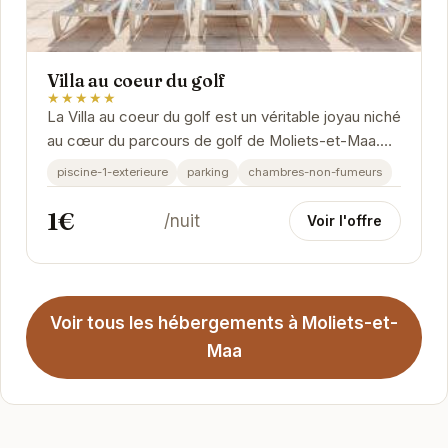
Villa au coeur du golf
★★★★★
La Villa au coeur du golf est un véritable joyau niché
au cœur du parcours de golf de Moliets-et-Maa.
Avec son emplacement privilégié, elle...
piscine-1-exterieure
parking
chambres-non-fumeurs
1€
/nuit
Voir l'offre
Voir tous les hébergements à Moliets-et-
Maa