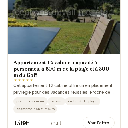
Appartement T2 cabine, capacité 4
personnes, à 600 m de la plage et à 300
m du Golf
★★★★★
Cet appartement T2 cabine offre un emplacement
privilégié pour des vacances réussies. Proche de la
plage et du golf, il est parfait pour les...
piscine-exterieure
parking
en-bord-de-plage
chambres-non-fumeurs
156€
/nuit
Voir l'offre