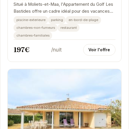
Situé à Moliets-et-Maa, l'Appartement du Golf Les
Bastides offre un cadre idéal pour des vacances
relaxantes. Avec sa piscine extérieure, son...
piscine-exterieure
parking
en-bord-de-plage
chambres-non-fumeurs
restaurant
chambres-familiales
197€
/nuit
Voir l'offre