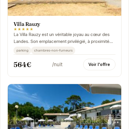
Villa Rauzy
★★★★★
La Villa Rauzy est un véritable joyau au cœur des
Landes. Son emplacement privilégié, à proximité
des plages et des forêts, en fait un lieu de...
parking
chambres-non-fumeurs
564€
/nuit
Voir l'offre