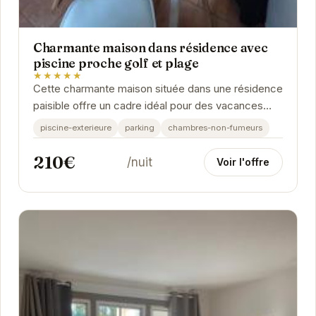
Charmante maison dans résidence avec
piscine proche golf et plage
★★★★★
Cette charmante maison située dans une résidence
paisible offre un cadre idéal pour des vacances
relaxantes. Profitez de la piscine, de la...
piscine-exterieure
parking
chambres-non-fumeurs
210€
/nuit
Voir l'offre