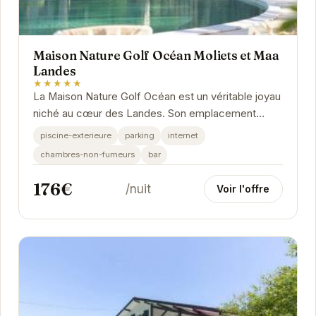
Maison Nature Golf Océan Moliets et Maa
Landes
★★★★★
La Maison Nature Golf Océan est un véritable joyau
niché au cœur des Landes. Son emplacement
privilégié, à proximité des plages et du golf,...
piscine-exterieure
parking
internet
chambres-non-fumeurs
bar
176€
/nuit
Voir l'offre