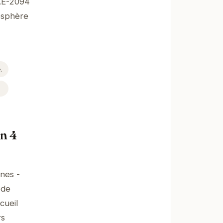
AE-2094
osphère
.
n 4
nes -
 de
cueil
rs