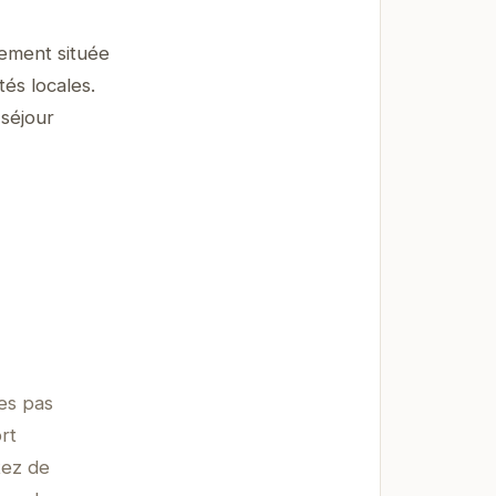
lement située
tés locales.
 séjour
es pas
rt
tez de