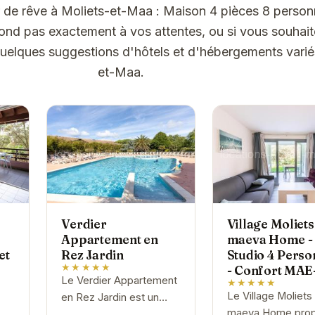
r de rêve à Moliets-et-Maa : Maison 4 pièces 8 person
d pas exactement à vos attentes, ou si vous souhait
 quelques suggestions d'hôtels et d'hébergements varié
et-Maa.
Verdier
Village Moliets
Appartement en
maeva Home -
et
Rez Jardin
Studio 4 Pers
★★★★★
- Confort MAE
Le Verdier Appartement
★★★★★
Le Village Moliets
en Rez Jardin est un
maeva Home pro
véritable joyau niché au