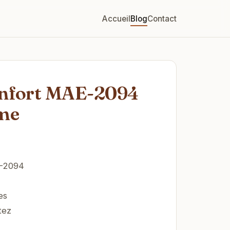
Accueil
Blog
Contact
Confort MAE-2094
ome
E-2094
es
tez