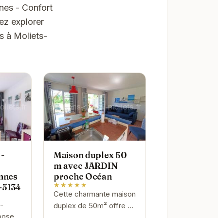
nes - Confort
ez explorer
s à Moliets-
 -
Maison duplex 50
m avec JARDIN
onnes
proche Océan
★★★★★
-5134
Cette charmante maison
 -
duplex de 50m² offre un
pose
cadre idéal pour des