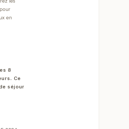
rez les
 pour
eux en
ces 8
eurs. Ce
de séjour