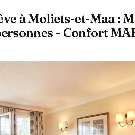
êve à Moliets-et-Maa : 
 personnes - Confort MA