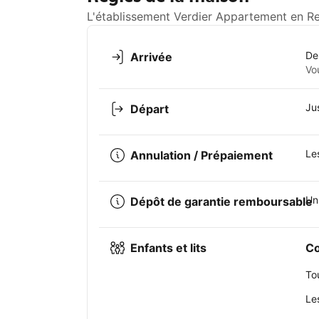
L'établissement Verdier Appartement en Rez
De
Arrivée
Vo
Ju
Départ
Le
Annulation / Prépaiement
Un
Dépôt de garantie remboursable
Enfants et lits
Co
To
Le