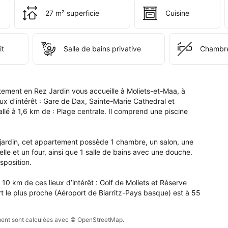
i 
 
27 m² superficie
Cuisine
s 
e 
pte.
it
Salle de bains privative
Chambre
ement en Rez Jardin vous accueille à Moliets-et-Maa, à 
 d’intérêt : Gare de Dax, Sainte-Marie Cathedral et 
lé à 1,6 km de : Plage centrale. Il comprend une piscine 
e jardin, cet appartement possède 1 chambre, un salon, une 
lle et un four, ainsi que 1 salle de bains avec une douche. 
sposition.

0 km de ces lieux d’intérêt : Golf de Moliets et Réserve 
t le plus proche (Aéroport de Biarritz-Pays basque) est à 55 
sement sont calculées avec © OpenStreetMap.