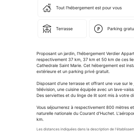
ains
que
Tout l'hébergement est pour vous
dan
votr
com
Terrasse
Parking gratu
Proposant un jardin, l’hébergement Verdier Appart
respectivement 37 km, 37 km et 50 km de ces lieux
Cathedrale Saint Marie. Cet hébergement est instal
extérieure et un parking privé gratuit.

Disposant d’une terrasse et offrant une vue sur l
télévision, une cuisine équipée avec un lave-vaisse
Des serviettes et du linge de lit sont mis à votre di
Vous séjournerez à respectivement 800 mètres et 1
naturelle nationale du Courant d'Huchet. L'aéropor
km.
Les distances indiquées dans la description de l'établis