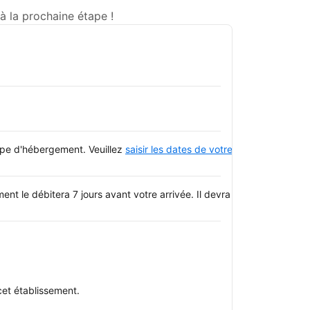
à la prochaine étape !
type d'hébergement. Veuillez
saisir les dates de votre séjour
et consulte
t le débitera 7 jours avant votre arrivée. Il devra être payé par vi
cet établissement.