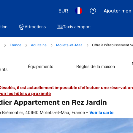
EUR
Ajouter mon 
tion
Attractions
Taxis aéroport
s
France
Aquitaine
Moliets-et-Maa
Offre à l'établissement 
Équipements
Règles de la maison
rifs
Désolés, il est actuellement impossible d'effectuer une réservation 
voir les hôtels à proximité
dier Appartement en Rez Jardin
–
 Brémontier, 40660 Moliets-et-Maa, France
Voir la carte
 
e 